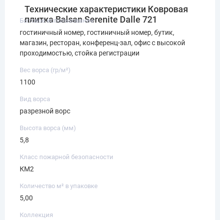
Технические характеристики Ковровая
плитка Balsan Serenite Dalle 721
Бытовое использование
гостиничный номер, гостиничный номер, бутик,
магазин, ресторан, конференц-зал, офис с высокой
проходимостью, стойка регистрации
Вес ворса (гр/м²)
1100
Вид ворса
разрезной ворс
Высота ворса (мм)
5,8
Класс пожарной безопасности
КМ2
Количество м² в упаковке
5,00
Коллекция