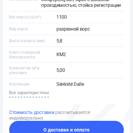
проходимостью, стойка регистрации
1100
Вес ворса (гр/м²)
разрезной ворс
Вид ворса
5,8
Высота ворса (мм)
Класс пожарной
КМ2
безопасности
Количество м² в
5,00
упаковке
Sérénité Dalle
Коллекция
Все характеристики
Стоимость доставки
рассчитывается
индивидуально
О доставке и оплате