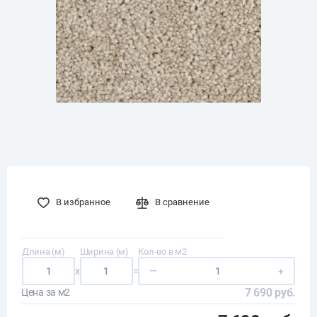
В избранное
В сравнение
Длина (м)
Ширина (м)
Кол-во в м2
x
=
—
+
7 690 руб.
Цена за м2