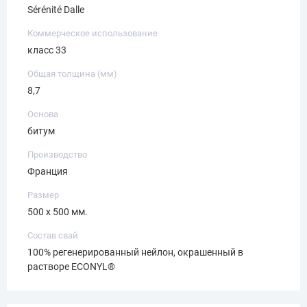
Sérénité Dalle
Коммерческое использование
класс 33
Общая толщина (мм)
8,7
Основа
битум
Производство
Франция
Размер
500 х 500 мм.
Состав свай
100% регенерированный нейлон, окрашенный в
растворе ECONYL®