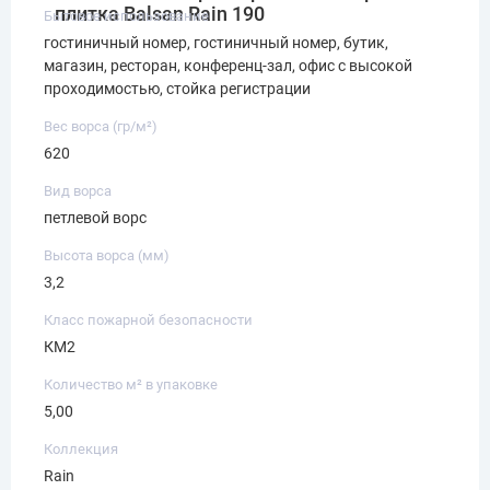
плитка Balsan Rain 190
Бытовое использование
гостиничный номер, гостиничный номер, бутик,
магазин, ресторан, конференц-зал, офис с высокой
проходимостью, стойка регистрации
Вес ворса (гр/м²)
620
Вид ворса
петлевой ворс
Высота ворса (мм)
3,2
Класс пожарной безопасности
КМ2
Количество м² в упаковке
5,00
Коллекция
Rain