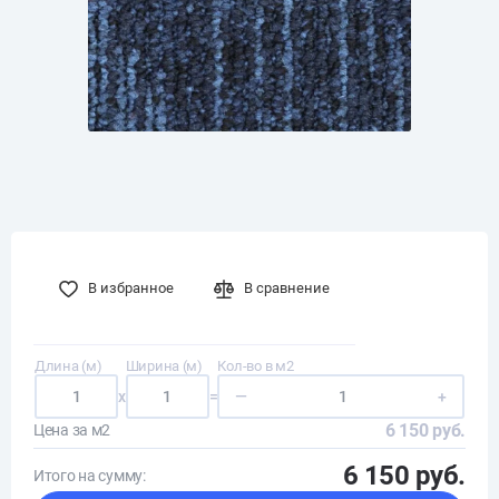
В избранное
В сравнение
Длина (м)
Ширина (м)
Кол-во в м2
x
=
—
+
6 150 руб.
Цена за м2
6 150 руб.
Итого на сумму: