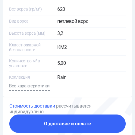
620
Вес ворса (гр/м²)
петлевой ворс
Вид ворса
3,2
Высота ворса (мм)
Класс пожарной
КМ2
безопасности
Количество м² в
5,00
упаковке
Rain
Коллекция
Все характеристики
Стоимость доставки
рассчитывается
индивидуально
О доставке и оплате