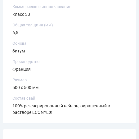
Коммерческое использование
класс 33
Общая толщина (мм)
6,5
Основа
битум
Производство
Франция
Размер
500 х 500 мм.
Состав свай
100% регенерированный нейлон, окрашенный в
растворе ECONYL®