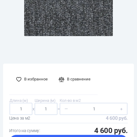
В избранное
В сравнение
Длина (м)
Ширина (м)
Кол-во в м2
x
=
—
+
4 600 руб.
Цена за м2
4 600 руб.
Итого на сумму: