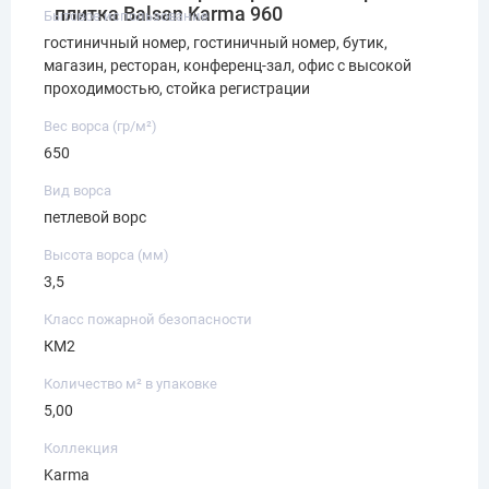
плитка Balsan Karma 960
Бытовое использование
гостиничный номер, гостиничный номер, бутик,
магазин, ресторан, конференц-зал, офис с высокой
проходимостью, стойка регистрации
Вес ворса (гр/м²)
650
Вид ворса
петлевой ворс
Высота ворса (мм)
3,5
Класс пожарной безопасности
КМ2
Количество м² в упаковке
5,00
Коллекция
Karma