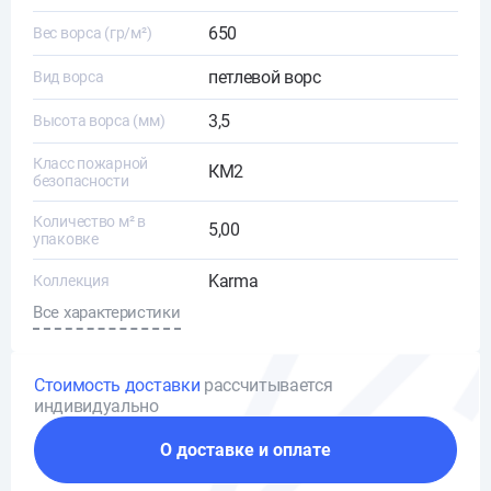
650
Вес ворса (гр/м²)
петлевой ворс
Вид ворса
3,5
Высота ворса (мм)
Класс пожарной
КМ2
безопасности
Количество м² в
5,00
упаковке
Karma
Коллекция
Все характеристики
Стоимость доставки
рассчитывается
индивидуально
О доставке и оплате