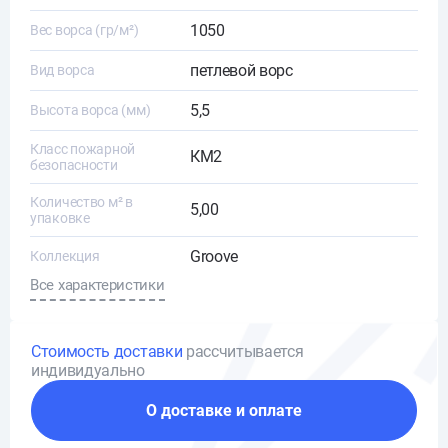
1050
Вес ворса (гр/м²)
петлевой ворс
Вид ворса
5,5
Высота ворса (мм)
Класс пожарной
КМ2
безопасности
Количество м² в
5,00
упаковке
Groove
Коллекция
Все характеристики
Стоимость доставки
рассчитывается
индивидуально
О доставке и оплате