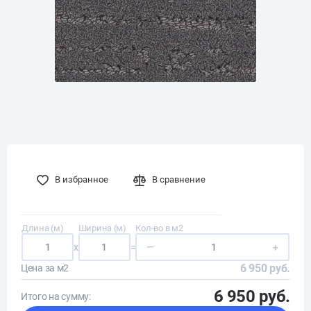
В избранное
В сравнение
Длина (м)
Ширина (м)
Кол-во в м2
x
=
—
+
6 950 руб.
Цена за м2
6 950 руб.
Итого на сумму: