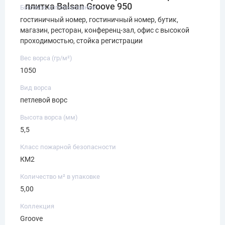
плитка Balsan Groove 950
Бытовое использование
гостиничный номер, гостиничный номер, бутик,
магазин, ресторан, конференц-зал, офис с высокой
проходимостью, стойка регистрации
Вес ворса (гр/м²)
1050
Вид ворса
петлевой ворс
Высота ворса (мм)
5,5
Класс пожарной безопасности
КМ2
Количество м² в упаковке
5,00
Коллекция
Groove