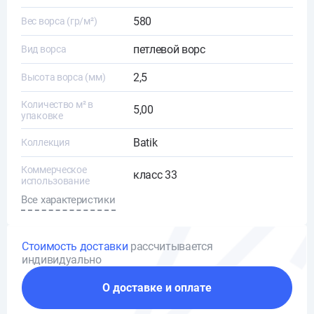
580
Вес ворса (гр/м²)
петлевой ворс
Вид ворса
2,5
Высота ворса (мм)
Количество м² в
5,00
упаковке
Batik
Коллекция
Коммерческое
класс 33
использование
Все характеристики
Стоимость доставки
рассчитывается
индивидуально
О доставке и оплате