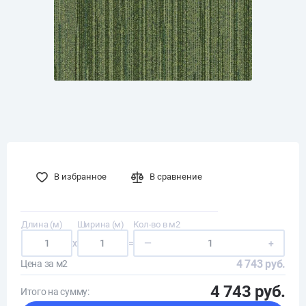
В избранное
В сравнение
Длина (м)
Ширина (м)
Кол-во в м2
x
=
—
+
4 743 руб.
Цена за м2
4 743 руб.
Итого на сумму: