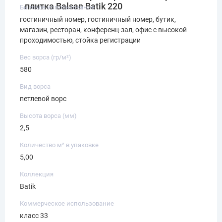
плитка Balsan Batik 220
Бытовое использование
гостиничный номер, гостиничный номер, бутик,
магазин, ресторан, конференц-зал, офис с высокой
проходимостью, стойка регистрации
Вес ворса (гр/м²)
580
Вид ворса
петлевой ворс
Высота ворса (мм)
2,5
Количество м² в упаковке
5,00
Коллекция
Batik
Коммерческое использование
класс 33