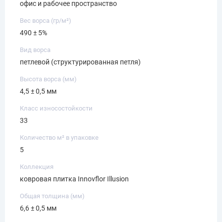
офис и рабочее пространство
Вес ворса (гр/м²)
490 ± 5%
Вид ворса
петлевой (структурированная петля)
Высота ворса (мм)
4,5 ± 0,5 мм
Класс износостойкости
33
Количество м² в упаковке
5
Коллекция
ковровая плитка Innovflor Illusion
Общая толщина (мм)
6,6 ± 0,5 мм