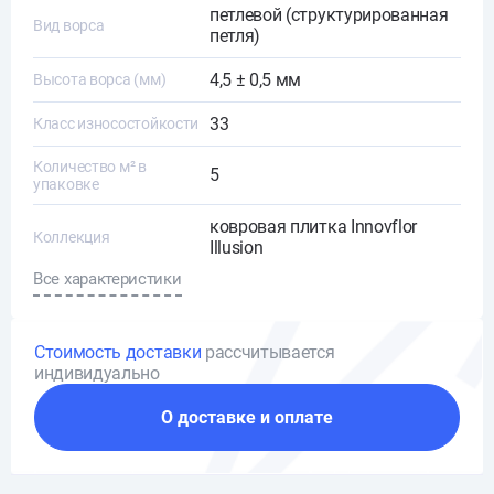
петлевой (структурированная
Вид ворса
петля)
4,5 ± 0,5 мм
Высота ворса (мм)
33
Класс износостойкости
Количество м² в
5
упаковке
ковровая плитка Innovflor
Коллекция
Illusion
Все характеристики
Стоимость доставки
рассчитывается
индивидуально
О доставке и оплате