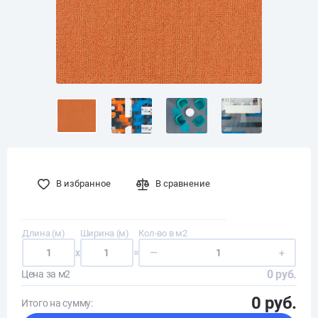
В избранное
В сравнение
Длина (м)
Ширина (м)
Кол-во в м2
x
=
—
+
0 руб.
Цена за м2
0 руб.
Итого на сумму: