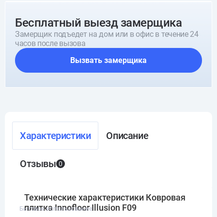
Бесплатный выезд замерщика
Замерщик подъедет на дом или в офис в течение 24
часов после вызова
Вызвать замерщика
Характеристики
Описание
Отзывы
0
Технические характеристики Ковровая
плитка Innofloor Illusion F09
Бытовое использование