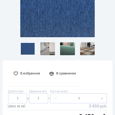
В избранное
В сравнение
Длина (м)
Ширина (м)
Кол-во в м2
x
=
—
+
3 450 руб.
Цена за м2