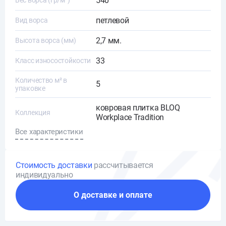
540
Вес ворса (гр/м²)
петлевой
Вид ворса
2,7 мм.
Высота ворса (мм)
33
Класс износостойкости
Количество м² в
5
упаковке
ковровая плитка BLOQ
Коллекция
Workplace Tradition
Все характеристики
Стоимость доставки
рассчитывается
индивидуально
О доставке и оплате