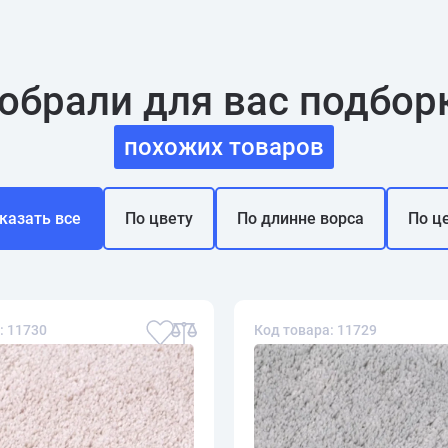
обрали для вас подбор
похожих товаров
казать все
По цвету
По длинне ворса
По ц
: 11730
Код товара: 11729