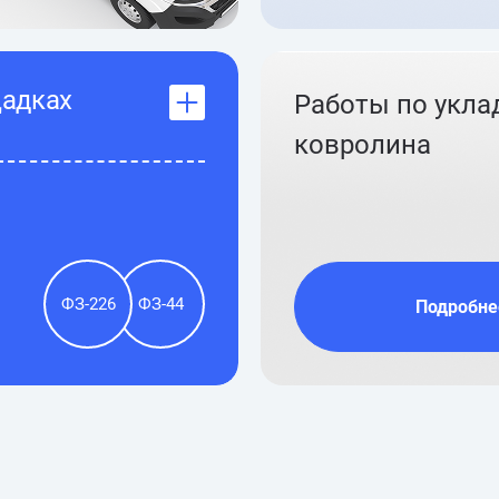
щадках
Работы по укла
ковролина
ФЗ-226
ФЗ-44
Подробне