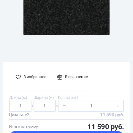
В избранное
В сравнение
Длина (м)
Ширина (м)
Кол-во в м2
x
=
—
+
11 590 руб.
Цена за м2
11 590 руб.
Итого на сумму: