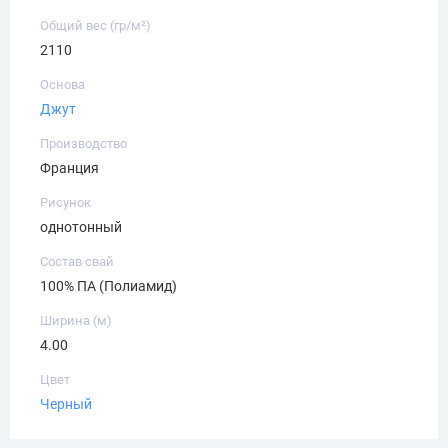
Общий вес (гр/м²)
2110
Основа
Джут
Производство
Франция
Рисунок
однотонный
Состав свай
100% ПА (Полиамид)
Ширина (м)
4.00
Цвет
Черный