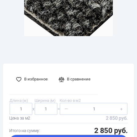
В избранное
В сравнение
Длина (м)
Ширина (м)
Кол-во в м2
x
=
—
+
2 850 руб.
Цена за м2
2 850 руб.
Итого на сумму: