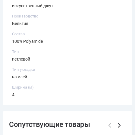
искусственный джут
Производство
Бельгия
Состав
100% Polyamide
Тип
петлевой
Тип укладки
на клей
Ширина (м)
4