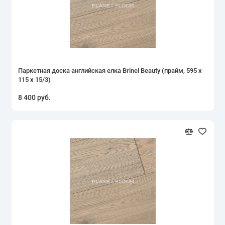
15 мм
16 мм
Brinel
Паркетная доска английская елка Brinel Beauty (прайм, 595 х
Брашированная
115 х 15/3)
8 400 руб.
для детской комнаты
Дуб
Замковая
Классик
Клеевая
Прайм