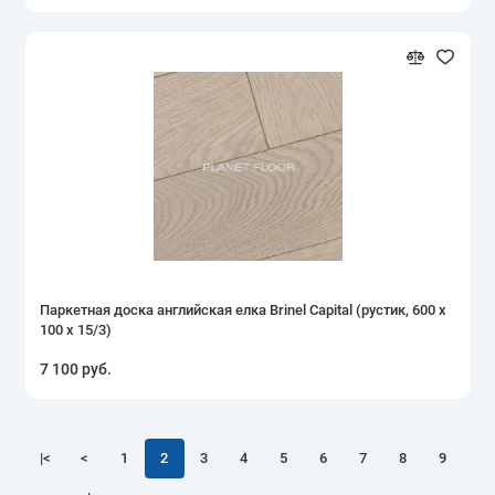
Паркетная доска английская елка Brinel Capital (рустик, 600 х
100 х 15/3)
7 100 руб.
|<
<
1
2
3
4
5
6
7
8
9