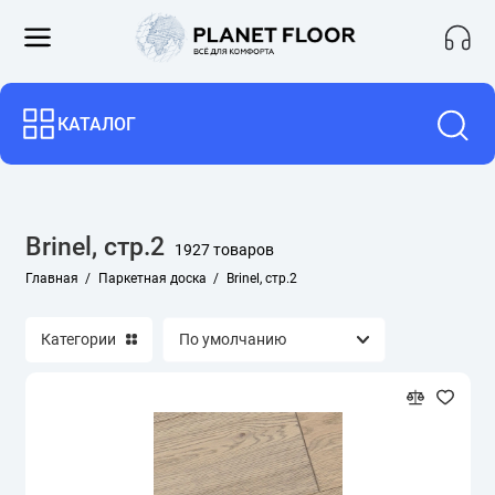
Английская елочка
КАТАЛОГ
для гостиной
для коридора
Brinel, стр.2
1927 товаров
для кухни
Главная
Паркетная доска
Brinel, стр.2
для спальни
Категории
для теплого пола
Однополосная
С фаской