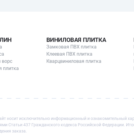
ЛИН
ВИНИЛОВАЯ ПЛИТКА
а
Замковая ПВХ плитка
са
Клеевая ПВХ плитка
 ворс
Кварцвиниловая плитка
я плитка
йт носит исключительно информационный и ознакомительный хара
ми Статьи 437 Гражданского кодекса Российской Федерации. Ито
дения заказа.