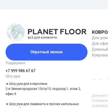
КОВРО
Для дом
Для офи
Длинный
Обратный звонок
Коврова
Поддержка:
+7 999 986 67 67
Шоу рум
➜ Шоу рум для ковролина

2-я Звенигородская 13стр15, подъезд 1, этаж 2, 
офис 9

Данный са
положения
➜ Шоу рум для ламината и прочих напольных 
подтверж